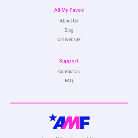
All My Faves
About Us
Blog
Old Website
Support
Contact Us
FAQ