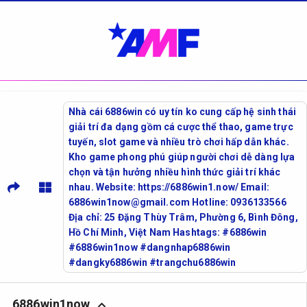
Nhà cái 6886win có uy tín ko cung cấp hệ sinh thái
giải trí đa dạng gồm cá cược thể thao, game trực
tuyến, slot game và nhiều trò chơi hấp dẫn khác.
Kho game phong phú giúp người chơi dễ dàng lựa
chọn và tận hưởng nhiều hình thức giải trí khác
nhau. Website: https://6886win1.now/ Email:
6886win1now@gmail.com Hotline: 0936133566
Địa chỉ: 25 Đặng Thùy Trâm, Phường 6, Bình Đông,
Hồ Chí Minh, Việt Nam Hashtags: #6886win
#6886win1now #dangnhap6886win
#dangky6886win #trangchu6886win
6886win1now