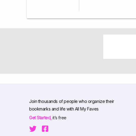
Join thousands of people who organize their
bookmarks and life with All My Faves
Get Started,
it’s free