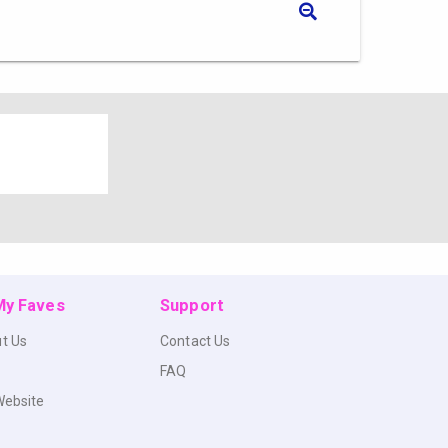
 My Faves
Support
t Us
Contact Us
FAQ
Website