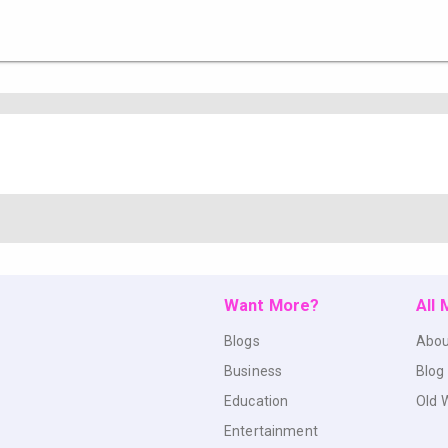
Want More?
All
Blogs
Abou
Business
Blog
Education
Old 
Entertainment