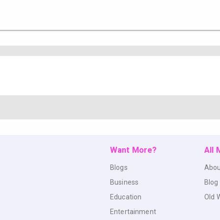
Want More?
All
Blogs
Abou
Business
Blog
Education
Old 
Entertainment