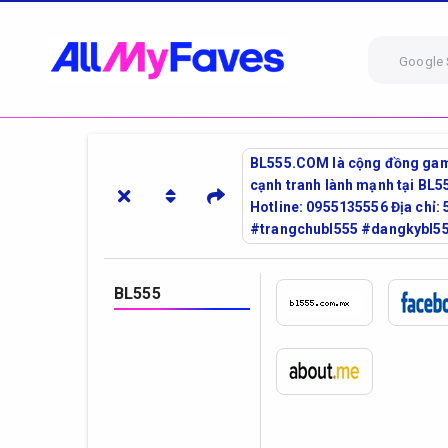
Google 
BL555.COM là cộng đồng game t
cạnh tranh lành mạnh tại BL5
Hotline: 0955135556 Địa chỉ
#trangchubl555 #dangkybl55
BL555