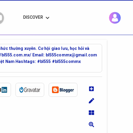
keyboard_arrow_down
DISCOVER
hức thường xuyên. Cơ hội giao lưu, học hỏi và
tps://bl555.com.mx/ Email: bl555commx@gmail.com
, Việt Nam Hashtags: #bl555 #bl555commx