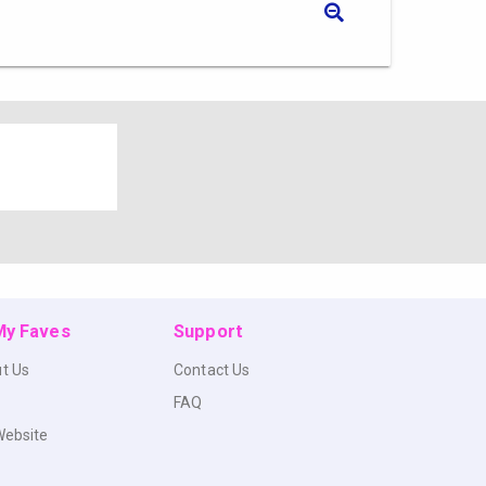
 My Faves
Support
t Us
Contact Us
FAQ
Website