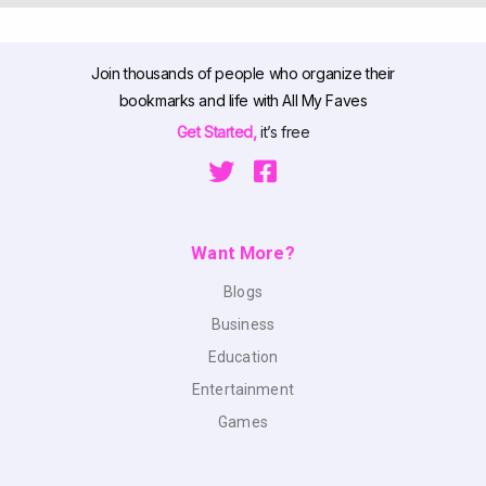
Join thousands of people who organize their
bookmarks and life with All My Faves
Get Started,
it’s free
Want More?
Blogs
Business
Education
Entertainment
Games