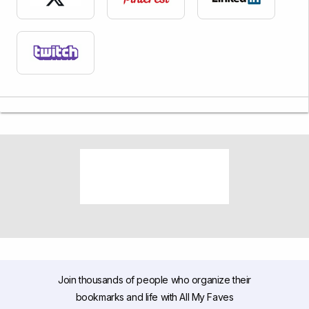
Join thousands of people who organize their
bookmarks and life with All My Faves