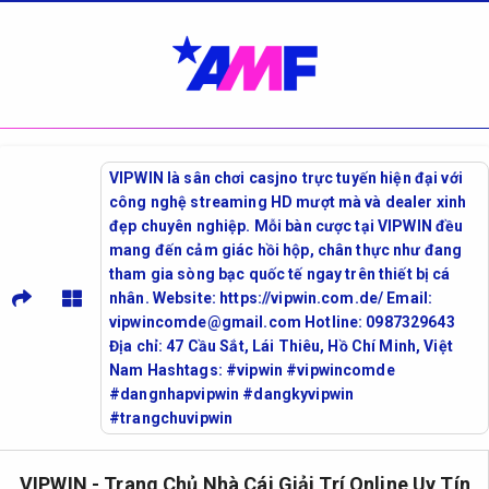
VIPWIN là sân chơi casjno trực tuyến hiện đại với
công nghệ streaming HD mượt mà và dealer xinh
đẹp chuyên nghiệp. Mỗi bàn cược tại VIPWIN đều
mang đến cảm giác hồi hộp, chân thực như đang
tham gia sòng bạc quốc tế ngay trên thiết bị cá
nhân. Website: https://vipwin.com.de/ Email:
vipwincomde@gmail.com Hotline: 0987329643
Địa chỉ: 47 Cầu Sắt, Lái Thiêu, Hồ Chí Minh, Việt
Nam Hashtags: #vipwin #vipwincomde
#dangnhapvipwin #dangkyvipwin
#trangchuvipwin
VIPWIN - Trang Chủ Nhà Cái Giải Trí Online Uy Tín